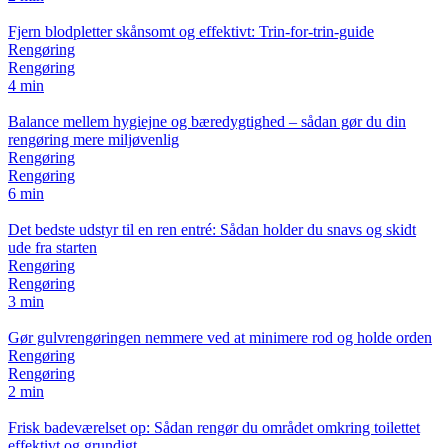
Fjern blodpletter skånsomt og effektivt: Trin-for-trin-guide
Rengøring
Rengøring
4 min
Balance mellem hygiejne og bæredygtighed – sådan gør du din
rengøring mere miljøvenlig
Rengøring
Rengøring
6 min
Det bedste udstyr til en ren entré: Sådan holder du snavs og skidt
ude fra starten
Rengøring
Rengøring
3 min
Gør gulvrengøringen nemmere ved at minimere rod og holde orden
Rengøring
Rengøring
2 min
Frisk badeværelset op: Sådan rengør du området omkring toilettet
effektivt og grundigt