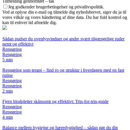
Tilmelding gennemført – tak
Jeg godkender brugerbetingelser og privatlivspolitik.
Ved at oplyse din e-mail og tilmelde dig nyhedsbrevet, siger du ja til
vores vilkår og vores håndtering af dine data. Du har fuld kontrol og
kan til enhver tid afmelde dig.
Sådan pudser du ovenlysvinduer og andre svært tilgængelige ruder
nemt og effektivt
Rengøring
Rengøring
5 min
Rengøring som terapi – find ro og struktur i hverdagen med en fast
rutine
Rengøring
Rengøring
2 min
Fjern blodpletter skånsomt og effektivt: Trin-for-trin-guide
Rengøring
Rengøring
4 min
Balance mellem hygiejne og bæredygtighed – sådan gør du din