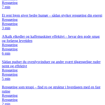
Rengøring
7 min
Et rent hjem giver bedre humør – sådan styrker rengøring din energi
Rengøring
Rengøring
3 min
Afkalk elkedler og kaffemaskiner effektivt – bevar den gode smag
og forlæng levetiden
Rengøring
Rengøring
6 min
Sådan pudser du ovenlysvinduer og andre svært tilgængelige ruder
nemt og effektivt
Rengøring
Rengøring
5 min
Rengøring som terapi – find ro og struktur i hverdagen med en fast
rutine
Rengøring
Rengøring
2 min