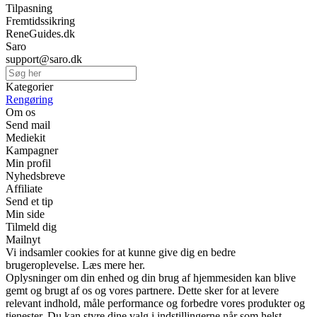
Tilpasning
Fremtidssikring
ReneGuides.dk
Saro
support@saro.dk
Kategorier
Rengøring
Om os
Send mail
Mediekit
Kampagner
Min profil
Nyhedsbreve
Affiliate
Send et tip
Min side
Tilmeld dig
Mailnyt
Vi indsamler cookies for at kunne give dig en bedre
brugeroplevelse. Læs mere her.
Oplysninger om din enhed og din brug af hjemmesiden kan blive
gemt og brugt af os og vores partnere. Dette sker for at levere
relevant indhold, måle performance og forbedre vores produkter og
tjenester. Du kan styre dine valg i indstillingerne når som helst