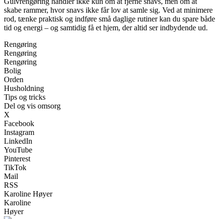
Gulvrengøring handler ikke kun om at fjerne snavs, men om at
skabe rammer, hvor snavs ikke får lov at samle sig. Ved at minimere
rod, tænke praktisk og indføre små daglige rutiner kan du spare både
tid og energi – og samtidig få et hjem, der altid ser indbydende ud.
Rengøring
Rengøring
Rengøring
Bolig
Orden
Husholdning
Tips og tricks
Del og vis omsorg
X
Facebook
Instagram
LinkedIn
YouTube
Pinterest
TikTok
Mail
RSS
Karoline Høyer
Karoline
Høyer