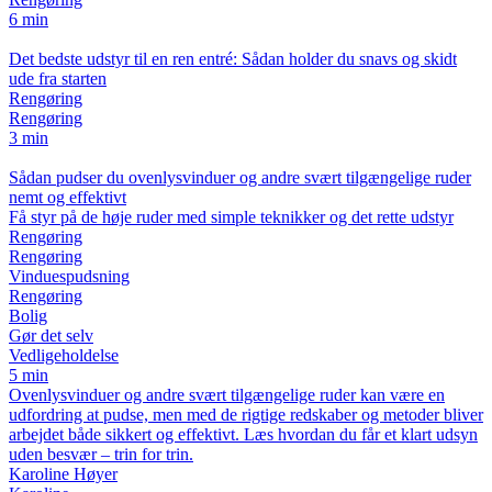
6 min
Det bedste udstyr til en ren entré: Sådan holder du snavs og skidt
ude fra starten
Rengøring
Rengøring
3 min
Sådan pudser du ovenlysvinduer og andre svært tilgængelige ruder
nemt og effektivt
Få styr på de høje ruder med simple teknikker og det rette udstyr
Rengøring
Rengøring
Vinduespudsning
Rengøring
Bolig
Gør det selv
Vedligeholdelse
5 min
Ovenlysvinduer og andre svært tilgængelige ruder kan være en
udfordring at pudse, men med de rigtige redskaber og metoder bliver
arbejdet både sikkert og effektivt. Læs hvordan du får et klart udsyn
uden besvær – trin for trin.
Karoline Høyer