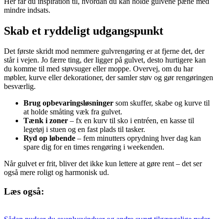
Her får du inspiration til, hvordan du kan holde gulvene pæne med
mindre indsats.
Skab et ryddeligt udgangspunkt
Det første skridt mod nemmere gulvrengøring er at fjerne det, der
står i vejen. Jo færre ting, der ligger på gulvet, desto hurtigere kan
du komme til med støvsuger eller moppe. Overvej, om du har
møbler, kurve eller dekorationer, der samler støv og gør rengøringen
besværlig.
Brug opbevaringsløsninger
som skuffer, skabe og kurve til
at holde småting væk fra gulvet.
Tænk i zoner
– fx en kurv til sko i entréen, en kasse til
legetøj i stuen og en fast plads til tasker.
Ryd op løbende
– fem minutters oprydning hver dag kan
spare dig for en times rengøring i weekenden.
Når gulvet er frit, bliver det ikke kun lettere at gøre rent – det ser
også mere roligt og harmonisk ud.
Læs også: