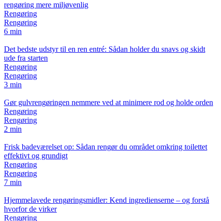
rengøring mere miljøvenlig
Rengøring
Rengøring
6 min
Det bedste udstyr til en ren entré: Sådan holder du snavs og skidt
ude fra starten
Rengøring
Rengøring
3 min
Gør gulvrengøringen nemmere ved at minimere rod og holde orden
Rengøring
Rengøring
2 min
Frisk badeværelset op: Sådan rengør du området omkring toilettet
effektivt og grundigt
Rengøring
Rengøring
7 min
Hjemmelavede rengøringsmidler: Kend ingredienserne – og forstå
hvorfor de virker
Rengøring