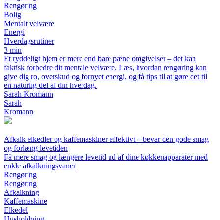
Rengøring
Bolig
Mentalt velvære
Energi
Hverdagsrutiner
3 min
Et ryddeligt hjem er mere end bare pæne omgivelser – det kan
faktisk forbedre dit mentale velvære. Læs, hvordan rengøring kan
give dig ro, overskud og fornyet energi, og få tips til at gøre det til
en naturlig del af din hverdag.
Sarah Kromann
Sarah
Kromann
Afkalk elkedler og kaffemaskiner effektivt – bevar den gode smag
og forlæng levetiden
Få mere smag og længere levetid ud af dine køkkenapparater med
enkle afkalkningsvaner
Rengøring
Rengøring
Afkalkning
Kaffemaskine
Elkedel
Husholdning