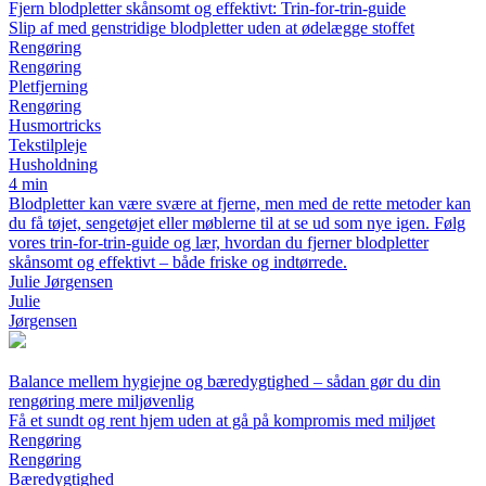
Fjern blodpletter skånsomt og effektivt: Trin-for-trin-guide
Slip af med genstridige blodpletter uden at ødelægge stoffet
Rengøring
Rengøring
Pletfjerning
Rengøring
Husmortricks
Tekstilpleje
Husholdning
4 min
Blodpletter kan være svære at fjerne, men med de rette metoder kan
du få tøjet, sengetøjet eller møblerne til at se ud som nye igen. Følg
vores trin-for-trin-guide og lær, hvordan du fjerner blodpletter
skånsomt og effektivt – både friske og indtørrede.
Julie Jørgensen
Julie
Jørgensen
Balance mellem hygiejne og bæredygtighed – sådan gør du din
rengøring mere miljøvenlig
Få et sundt og rent hjem uden at gå på kompromis med miljøet
Rengøring
Rengøring
Bæredygtighed