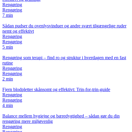
Rengøring
Rengøring
7 min
Sådan pudser du ovenlysvinduer og andre svært tilgængelige ruder
nemt og effektivt
Rengøring
Rengøring
5 min
Rengøring som terapi – find ro og struktur i hverdagen med en fast
rutine
Rengøring
Rengøring
2 min
Fjern blodpletter skånsomt og effektivt: Trin-for-trin-guide
Rengøring
Rengøring
4 min
Balance mellem hygiejne og bæredygtighed – sådan gør du din
rengøring mere miljøvenlig
Rengøring
Rengøring