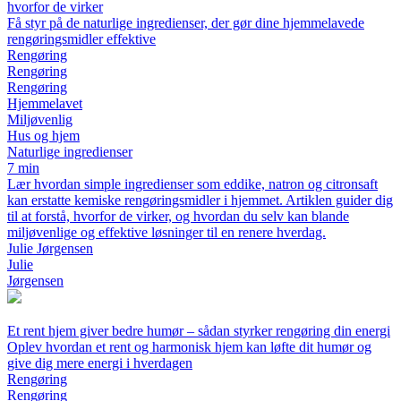
hvorfor de virker
Få styr på de naturlige ingredienser, der gør dine hjemmelavede
rengøringsmidler effektive
Rengøring
Rengøring
Rengøring
Hjemmelavet
Miljøvenlig
Hus og hjem
Naturlige ingredienser
7 min
Lær hvordan simple ingredienser som eddike, natron og citronsaft
kan erstatte kemiske rengøringsmidler i hjemmet. Artiklen guider dig
til at forstå, hvorfor de virker, og hvordan du selv kan blande
miljøvenlige og effektive løsninger til en renere hverdag.
Julie Jørgensen
Julie
Jørgensen
Et rent hjem giver bedre humør – sådan styrker rengøring din energi
Oplev hvordan et rent og harmonisk hjem kan løfte dit humør og
give dig mere energi i hverdagen
Rengøring
Rengøring