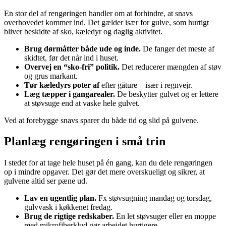
En stor del af rengøringen handler om at forhindre, at snavs
overhovedet kommer ind. Det gælder især for gulve, som hurtigt
bliver beskidte af sko, kæledyr og daglig aktivitet.
Brug dørmåtter både ude og inde.
De fanger det meste af
skidtet, før det når ind i huset.
Overvej en “sko-fri” politik.
Det reducerer mængden af støv
og grus markant.
Tør kæledyrs poter af
efter gåture – især i regnvejr.
Læg tæpper i gangarealer.
De beskytter gulvet og er lettere
at støvsuge end at vaske hele gulvet.
Ved at forebygge snavs sparer du både tid og slid på gulvene.
Planlæg rengøringen i små trin
I stedet for at tage hele huset på én gang, kan du dele rengøringen
op i mindre opgaver. Det gør det mere overskueligt og sikrer, at
gulvene altid ser pæne ud.
Lav en ugentlig plan.
Fx støvsugning mandag og torsdag,
gulvvask i køkkenet fredag.
Brug de rigtige redskaber.
En let støvsuger eller en moppe
med mikrofiberklud gør arbejdet hurtigere.