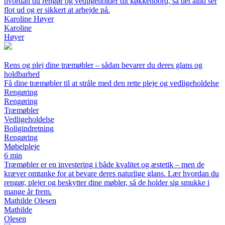
hvordan du rengør og vedligeholder dit køkkenbord, så det altid ser
flot ud og er sikkert at arbejde på.
Karoline Høyer
Karoline
Høyer
Rens og plej dine træmøbler – sådan bevarer du deres glans og
holdbarhed
Få dine træmøbler til at stråle med den rette pleje og vedligeholdelse
Rengøring
Rengøring
Træmøbler
Vedligeholdelse
Boligindretning
Rengøring
Møbelpleje
6 min
Træmøbler er en investering i både kvalitet og æstetik – men de
kræver omtanke for at bevare deres naturlige glans. Lær hvordan du
rengør, plejer og beskytter dine møbler, så de holder sig smukke i
mange år frem.
Mathilde Olesen
Mathilde
Olesen