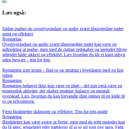
Læs også:
Sådan pudser du ovenlysvinduer og andre svært tilgængelige ruder
nemt og effektivt
Rengøring
Ovenlysvinduer og andre svært tilgængelige ruder kan være en
udfordring at pudse, men med de rigtige redskaber og metoder bliver
arbejdet både sikkert og effektivt. Læs hvordan du får et klart udsyn
uden besvær – trin for trin.
Rengøring som terapi – find ro og struktur i hverdagen med en fast
rutine
Rengøring
Rengøring behøver ikke kun være en pligt – det kan også være en
terapeutisk aktivitet, der skaber struktur, balance og mentalt
overskud. Læs, hvordan du kan forvandle dine rutiner til en kilde til
ro og selvomsorg.
Fjern blodpletter skånsomt og effektivt: Trin-for-trin-guide
Rengøring
Blodpletter kan være svære at fjerne, men med de rette metoder kan
du få tøjet, sengetøjet eller møblerne til at se ud som nye igen. Følg