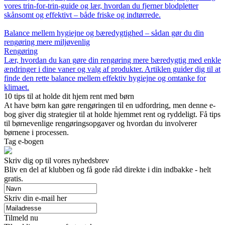
vores trin-for-trin-guide og lær, hvordan du fjerner blodpletter
skånsomt og effektivt – både friske og indtørrede.
Balance mellem hygiejne og bæredygtighed – sådan gør du din
rengøring mere miljøvenlig
Rengøring
Lær, hvordan du kan gøre din rengøring mere bæredygtig med enkle
ændringer i dine vaner og valg af produkter. Artiklen guider dig til at
finde den rette balance mellem effektiv hygiejne og omtanke for
klimaet.
10 tips til at holde dit hjem rent med børn
At have børn kan gøre rengøringen til en udfordring, men denne e-
bog giver dig strategier til at holde hjemmet rent og ryddeligt. Få tips
til børnevenlige rengøringsopgaver og hvordan du involverer
børnene i processen.
Tag e-bogen
Skriv dig op til vores nyhedsbrev
Bliv en del af klubben og få gode råd direkte i din indbakke - helt
gratis.
Skriv din e-mail her
Tilmeld nu