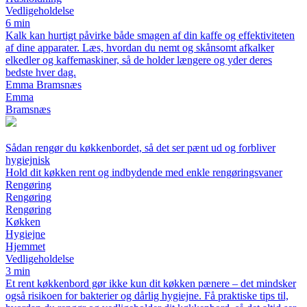
Vedligeholdelse
6 min
Kalk kan hurtigt påvirke både smagen af din kaffe og effektiviteten
af dine apparater. Læs, hvordan du nemt og skånsomt afkalker
elkedler og kaffemaskiner, så de holder længere og yder deres
bedste hver dag.
Emma Bramsnæs
Emma
Bramsnæs
Sådan rengør du køkkenbordet, så det ser pænt ud og forbliver
hygiejnisk
Hold dit køkken rent og indbydende med enkle rengøringsvaner
Rengøring
Rengøring
Rengøring
Køkken
Hygiejne
Hjemmet
Vedligeholdelse
3 min
Et rent køkkenbord gør ikke kun dit køkken pænere – det mindsker
også risikoen for bakterier og dårlig hygiejne. Få praktiske tips til,