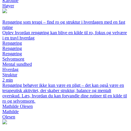
Karoline
Høyer
Rengøring som terapi – find ro og struktur i hverdagen med en fast
rutine
Oplev hvordan rengøring kan blive en kilde til ro, fokus og velvære
i en travl hverdag
Rengøring
Rengøring
Rengøring
Selvomsorg
Mental sundhed
Hverdag
Struktur
2 min
Rengøring behøver ikke kun være en pligt – det kan også være en
terapeutisk aktivitet, der skaber struktur, balance og mentalt
overskud. Læs, hvordan du kan forvandle dine rutiner til en kilde til
ro og selvomsorg.
Mathilde Olesen
Mathilde
Olesen