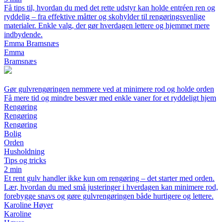
Få tips til, hvordan du med det rette udstyr kan holde entréen ren og
ryddelig – fra effektive måtter og skohylder til rengøringsvenlige
materialer. Enkle valg, der gør hverdagen lettere og hjemmet mere
indbydende.
Emma Bramsnæs
Emma
Bramsnæs
Gør gulvrengøringen nemmere ved at minimere rod og holde orden
Få mere tid og mindre besvær med enkle vaner for et ryddeligt hjem
Rengøring
Rengøring
Rengøring
Bolig
Orden
Husholdning
Tips og tricks
2 min
Et rent gulv handler ikke kun om rengøring – det starter med orden.
Lær, hvordan du med små justeringer i hverdagen kan minimere rod,
forebygge snavs og gøre gulvrengøringen både hurtigere og lettere.
Karoline Høyer
Karoline