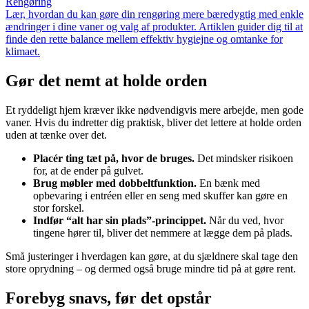
Rengøring
Lær, hvordan du kan gøre din rengøring mere bæredygtig med enkle
ændringer i dine vaner og valg af produkter. Artiklen guider dig til at
finde den rette balance mellem effektiv hygiejne og omtanke for
klimaet.
Gør det nemt at holde orden
Et ryddeligt hjem kræver ikke nødvendigvis mere arbejde, men gode
vaner. Hvis du indretter dig praktisk, bliver det lettere at holde orden
uden at tænke over det.
Placér ting tæt på, hvor de bruges.
Det mindsker risikoen
for, at de ender på gulvet.
Brug møbler med dobbeltfunktion.
En bænk med
opbevaring i entréen eller en seng med skuffer kan gøre en
stor forskel.
Indfør “alt har sin plads”-princippet.
Når du ved, hvor
tingene hører til, bliver det nemmere at lægge dem på plads.
Små justeringer i hverdagen kan gøre, at du sjældnere skal tage den
store oprydning – og dermed også bruge mindre tid på at gøre rent.
Forebyg snavs, før det opstår