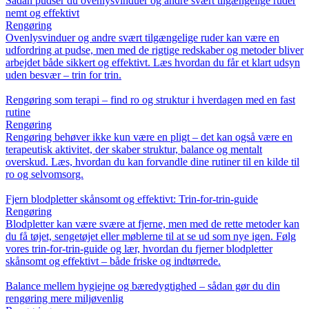
Sådan pudser du ovenlysvinduer og andre svært tilgængelige ruder
nemt og effektivt
Rengøring
Ovenlysvinduer og andre svært tilgængelige ruder kan være en
udfordring at pudse, men med de rigtige redskaber og metoder bliver
arbejdet både sikkert og effektivt. Læs hvordan du får et klart udsyn
uden besvær – trin for trin.
Rengøring som terapi – find ro og struktur i hverdagen med en fast
rutine
Rengøring
Rengøring behøver ikke kun være en pligt – det kan også være en
terapeutisk aktivitet, der skaber struktur, balance og mentalt
overskud. Læs, hvordan du kan forvandle dine rutiner til en kilde til
ro og selvomsorg.
Fjern blodpletter skånsomt og effektivt: Trin-for-trin-guide
Rengøring
Blodpletter kan være svære at fjerne, men med de rette metoder kan
du få tøjet, sengetøjet eller møblerne til at se ud som nye igen. Følg
vores trin-for-trin-guide og lær, hvordan du fjerner blodpletter
skånsomt og effektivt – både friske og indtørrede.
Balance mellem hygiejne og bæredygtighed – sådan gør du din
rengøring mere miljøvenlig