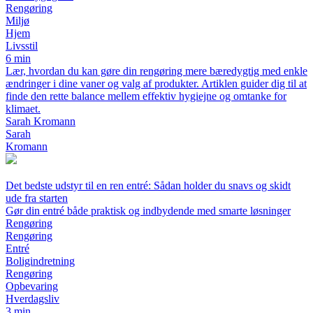
Rengøring
Miljø
Hjem
Livsstil
6 min
Lær, hvordan du kan gøre din rengøring mere bæredygtig med enkle
ændringer i dine vaner og valg af produkter. Artiklen guider dig til at
finde den rette balance mellem effektiv hygiejne og omtanke for
klimaet.
Sarah Kromann
Sarah
Kromann
Det bedste udstyr til en ren entré: Sådan holder du snavs og skidt
ude fra starten
Gør din entré både praktisk og indbydende med smarte løsninger
Rengøring
Rengøring
Entré
Boligindretning
Rengøring
Opbevaring
Hverdagsliv
3 min