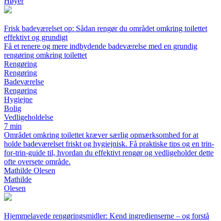
Høyer
Frisk badeværelset op: Sådan rengør du området omkring toilettet
effektivt og grundigt
Få et renere og mere indbydende badeværelse med en grundig
rengøring omkring toilettet
Rengøring
Rengøring
Badeværelse
Rengøring
Hygiejne
Bolig
Vedligeholdelse
7 min
Området omkring toilettet kræver særlig opmærksomhed for at
holde badeværelset friskt og hygiejnisk. Få praktiske tips og en trin-
for-trin-guide til, hvordan du effektivt rengør og vedligeholder dette
ofte oversete område.
Mathilde Olesen
Mathilde
Olesen
Hjemmelavede rengøringsmidler: Kend ingredienserne – og forstå