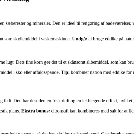
er, sæberester og mineraler. Den er ideel til rengøring af badeværelser, 
samt som skyllemiddel i vaskemaskinen.
Undgå:
at bruge eddike på natu
ne lugt. Dets fine korn gør det til et skånsomt slibemiddel, som kan brug
iddel i sko eller affaldsspande.
Tip:
kombiner natron med eddike for e
g fedt. Den har desuden en frisk duft og en let blegende effekt, hvilket
estik glans.
Ekstra bonus:
citronsaft kan kombineres med salt for at fj
 fedt og snavs, så det kan skylles væk med vand. Castilesæbe, som er b