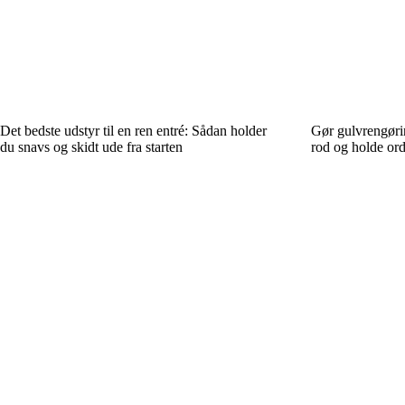
Det bedste udstyr til en ren entré: Sådan holder
Gør gulvrengør
du snavs og skidt ude fra starten
rod og holde or