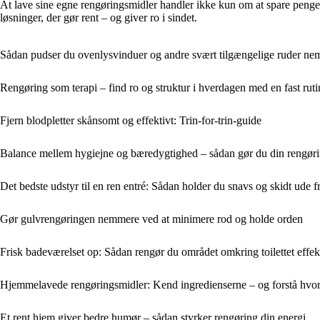
At lave sine egne rengøringsmidler handler ikke kun om at spare penge,
løsninger, der gør rent – og giver ro i sindet.
Sådan pudser du ovenlysvinduer og andre svært tilgængelige ruder nemt
Rengøring som terapi – find ro og struktur i hverdagen med en fast ruti
Fjern blodpletter skånsomt og effektivt: Trin-for-trin-guide
Balance mellem hygiejne og bæredygtighed – sådan gør du din rengøri
Det bedste udstyr til en ren entré: Sådan holder du snavs og skidt ude fr
Gør gulvrengøringen nemmere ved at minimere rod og holde orden
Frisk badeværelset op: Sådan rengør du området omkring toilettet effek
Hjemmelavede rengøringsmidler: Kend ingredienserne – og forstå hvorf
Et rent hjem giver bedre humør – sådan styrker rengøring din energi