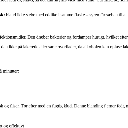
sk:
bland ikke sæbe med eddike i samme flaske – syren får sæben til at sk
fektionsmidler. Den dræber bakterier og fordamper hurtigt, hvilket efter
den ikke på lakerede eller sarte overflader, da alkoholen kan opløse la
å minutter:
g fliser. Tør efter med en fugtig klud. Denne blanding fjerner fedt, neut
 og effektivt