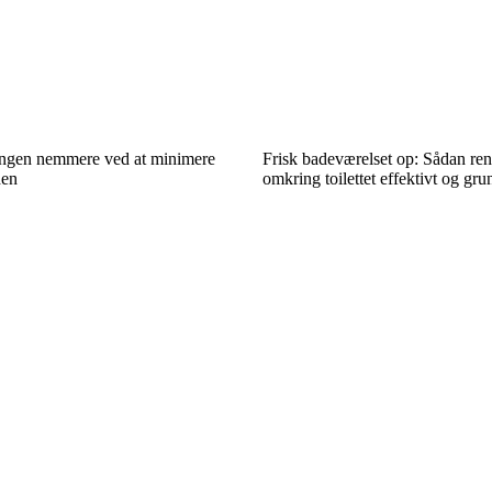
ingen nemmere ved at minimere
Frisk badeværelset op: Sådan re
den
omkring toilettet effektivt og gru