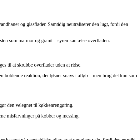
vandhaner og glasflader. Samtidig neutraliserer den lugt, fordi den
rsten som marmor og granit – syren kan ætse overfladen.
es til at skrubbe overflader uden at ridse.
n boblende reaktion, der løsner snavs i afløb – men brug det kun som
 gør den velegnet til køkkenrengøring.
erne misfarvninger på kobber og messing.
aseret på vegetabilske olier, er et populært valg, fordi den er mild