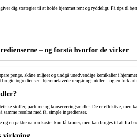
ver dig strategier til at holde hjemmet rent og ryddeligt. Få tips til 
dienserne – og forstå hvorfor de virker
 spare penge, skåne miljøet og undgå unødvendige kemikalier i hjemmet. 
 brugte ingredienser i hjemmelavede rengøringsmidler – og en forklarin
dler?
tetiske stoffer, parfume og konserveringsmidler. De er effektive, men
nå samme resultat med få, simple ingredienser.
og en pakke natron koster kun få kroner, men kan bruges til alt fra ba
s virkning