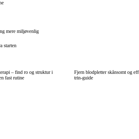
ne
ng mere miljøvenlig
a starten
rapi – find ro og struktur i
Fjern blodpletter skånsomt og effe
 fast rutine
trin-guide