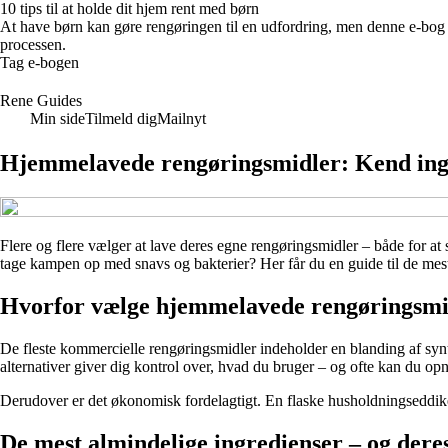
10 tips til at holde dit hjem rent med børn
At have børn kan gøre rengøringen til en udfordring, men denne e-bog gi
processen.
Tag e-bogen
Rene Guides
Min side
Tilmeld dig
Mailnyt
Hjemmelavede rengøringsmidler: Kend ingre
Flere og flere vælger at lave deres egne rengøringsmidler – både for at
tage kampen op med snavs og bakterier? Her får du en guide til de mest
Hvorfor vælge hjemmelavede rengøringsmi
De fleste kommercielle rengøringsmidler indeholder en blanding af syn
alternativer giver dig kontrol over, hvad du bruger – og ofte kan du op
Derudover er det økonomisk fordelagtigt. En flaske husholdningseddike 
De mest almindelige ingredienser – og dere