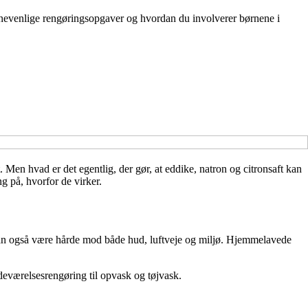
børnevenlige rengøringsopgaver og hvordan du involverer børnene i
Men hvad er det egentlig, der gør, at eddike, natron og citronsaft kan
g på, hvorfor de virker.
 kan også være hårde mod både hud, luftveje og miljø. Hjemmelavede
deværelsesrengøring til opvask og tøjvask.