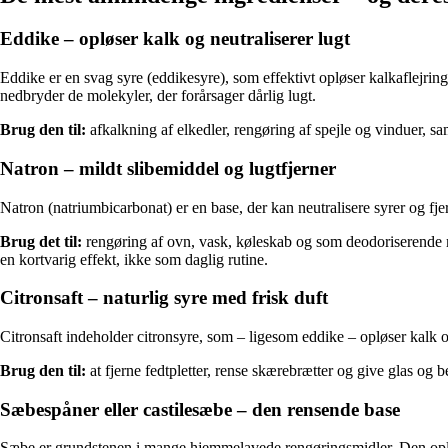
Eddike – opløser kalk og neutraliserer lugt
Eddike er en svag syre (eddikesyre), som effektivt opløser kalkaflejring
nedbryder de molekyler, der forårsager dårlig lugt.
Brug den til:
afkalkning af elkedler, rengøring af spejle og vinduer, 
Natron – mildt slibemiddel og lugtfjerner
Natron (natriumbicarbonat) er en base, der kan neutralisere syrer og fjer
Brug det til:
rengøring af ovn, vask, køleskab og som deodoriserende m
en kortvarig effekt, ikke som daglig rutine.
Citronsaft – naturlig syre med frisk duft
Citronsaft indeholder citronsyre, som – ligesom eddike – opløser kalk o
Brug den til:
at fjerne fedtpletter, rense skærebrætter og give glas og b
Sæbespåner eller castilesæbe – den rensende base
Sæbe er grundstenen i mange hjemmelavede rengøringsmidler. Den opløser