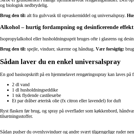
og biologisk nedbrydelig.
Brug den til:
alt fra gulvvask til opvaskemiddel og universalspray.
Hu
Alkohol – hurtig fordampning og desinficerende effekt
Isopropylalkohol eller husholdningssprit bruges ofte i glasrens og desin
Brug den til:
spejle, vinduer, skærme og håndtag.
Vær forsigtig:
brug 
Sådan laver du en enkel universalspray
En god basisopskrift på en hjemmelavet rengøringsspray kan laves på f
2 dl vand
1 dl husholdningseddike
1 tsk flydende castilesæbe
Et par dråber æterisk olie (fx citron eller lavendel) for duft
Ryst flasken før brug, og spray på overflader som køkkenbord, håndvask o
tilsætningsstoffer.
Sådan pudser du ovenlysvinduer og andre svært tilgængelige ruder nemt