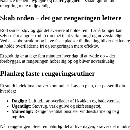
Balance mellem hygiejne og bæredygtighed – sådan gør du din
rengøring mere miljøvenlig
Skab orden – det gør rengøringen lettere
Rod samler støv og gør det sværere at holde rent. I små boliger kan
selv små mængder rod få rummet til at virke tungt og uoverskueligt.
Ved at skabe struktur og have faste pladser til dine ting bliver det lettere
at holde overfladerne fri og rengøringen mere effektiv.
Et godt tip er at tage fem minutter hver dag til at rydde op – det
forebygger, at rengøringen hober sig op og bliver uoverskuelig.
Planlæg faste rengøringsrutiner
Et sundt indeklima kræver kontinuitet. Lav en plan, der passer til din
hverdag:
Dagligt:
Luft ud, tør overflader af i køkken og badeværelse.
Ugentligt:
Støvsug, vask gulve og skift sengetøj.
Månedligt:
Rengør ventilationsriste, vindueskarme og bag
møbler.
Når rengøringen bliver en naturlig del af hverdagen, kræver det mindre