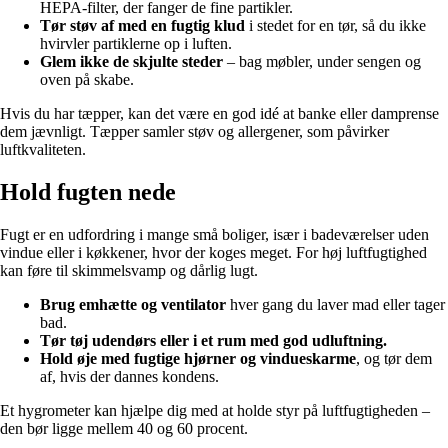
HEPA-filter, der fanger de fine partikler.
Tør støv af med en fugtig klud
i stedet for en tør, så du ikke
hvirvler partiklerne op i luften.
Glem ikke de skjulte steder
– bag møbler, under sengen og
oven på skabe.
Hvis du har tæpper, kan det være en god idé at banke eller damprense
dem jævnligt. Tæpper samler støv og allergener, som påvirker
luftkvaliteten.
Hold fugten nede
Fugt er en udfordring i mange små boliger, især i badeværelser uden
vindue eller i køkkener, hvor der koges meget. For høj luftfugtighed
kan føre til skimmelsvamp og dårlig lugt.
Brug emhætte og ventilator
hver gang du laver mad eller tager
bad.
Tør tøj udendørs eller i et rum med god udluftning.
Hold øje med fugtige hjørner og vindueskarme
, og tør dem
af, hvis der dannes kondens.
Et hygrometer kan hjælpe dig med at holde styr på luftfugtigheden –
den bør ligge mellem 40 og 60 procent.