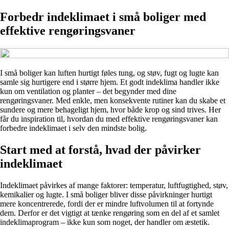
Forbedr indeklimaet i små boliger med
effektive rengøringsvaner
I små boliger kan luften hurtigt føles tung, og støv, fugt og lugte kan
samle sig hurtigere end i større hjem. Et godt indeklima handler ikke
kun om ventilation og planter – det begynder med dine
rengøringsvaner. Med enkle, men konsekvente rutiner kan du skabe et
sundere og mere behageligt hjem, hvor både krop og sind trives. Her
får du inspiration til, hvordan du med effektive rengøringsvaner kan
forbedre indeklimaet i selv den mindste bolig.
Start med at forstå, hvad der påvirker
indeklimaet
Indeklimaet påvirkes af mange faktorer: temperatur, luftfugtighed, støv,
kemikalier og lugte. I små boliger bliver disse påvirkninger hurtigt
mere koncentrerede, fordi der er mindre luftvolumen til at fortynde
dem. Derfor er det vigtigt at tænke rengøring som en del af et samlet
indeklimaprogram – ikke kun som noget, der handler om æstetik.