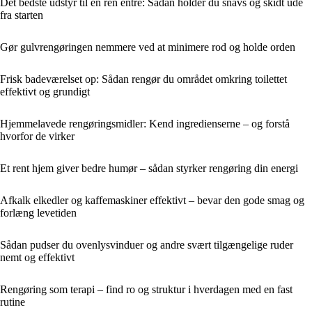
Det bedste udstyr til en ren entré: Sådan holder du snavs og skidt ude
fra starten
Gør gulvrengøringen nemmere ved at minimere rod og holde orden
Frisk badeværelset op: Sådan rengør du området omkring toilettet
effektivt og grundigt
Hjemmelavede rengøringsmidler: Kend ingredienserne – og forstå
hvorfor de virker
Et rent hjem giver bedre humør – sådan styrker rengøring din energi
Afkalk elkedler og kaffemaskiner effektivt – bevar den gode smag og
forlæng levetiden
Sådan pudser du ovenlysvinduer og andre svært tilgængelige ruder
nemt og effektivt
Rengøring som terapi – find ro og struktur i hverdagen med en fast
rutine