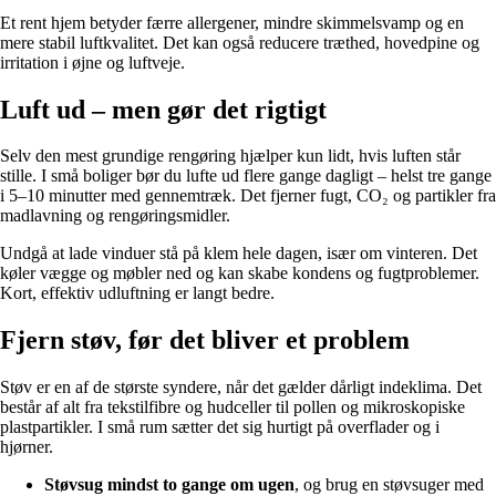
Et rent hjem betyder færre allergener, mindre skimmelsvamp og en
mere stabil luftkvalitet. Det kan også reducere træthed, hovedpine og
irritation i øjne og luftveje.
Luft ud – men gør det rigtigt
Selv den mest grundige rengøring hjælper kun lidt, hvis luften står
stille. I små boliger bør du lufte ud flere gange dagligt – helst tre gange
i 5–10 minutter med gennemtræk. Det fjerner fugt, CO₂ og partikler fra
madlavning og rengøringsmidler.
Undgå at lade vinduer stå på klem hele dagen, især om vinteren. Det
køler vægge og møbler ned og kan skabe kondens og fugtproblemer.
Kort, effektiv udluftning er langt bedre.
Fjern støv, før det bliver et problem
Støv er en af de største syndere, når det gælder dårligt indeklima. Det
består af alt fra tekstilfibre og hudceller til pollen og mikroskopiske
plastpartikler. I små rum sætter det sig hurtigt på overflader og i
hjørner.
Støvsug mindst to gange om ugen
, og brug en støvsuger med