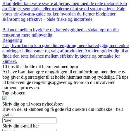
Blodpletter kan være svære at fjerne, men med de rette metoder kan
du få tøjet, sengetøjet eller møblerne til at se ud som nye igen. Følg
vores trin-for-trin-guide og lær, hvordan du fjerner blodpletter
skånsomt og effektivt – både friske og indtørrede.
Balance mellem hygiejne og bæredygtighed – sådan gør du din
rengøring mere miljøvenlig
Rengøring
Lær, hvordan du kan gøre din rengøring mere bæredygtig med enkle
ændringer i dine vaner og valg af produkter. Artiklen guider dig til at
finde den rette balance mellem effektiv hygiejne og omtanke for
klimaet.
10 tips til at holde dit hjem rent med børn
At have børn kan gøre rengøringen til en udfordring, men denne e-
bog giver dig strategier til at holde hjemmet rent og ryddeligt. Få tips
til børnevenlige rengøringsopgaver og hvordan du involverer
børnene i processen.
Tag e-bogen
Skriv dig op til vores nyhedsbrev
Bliv en del af klubben og få gode råd direkte i din indbakke - helt
gratis.
Skriv din e-mail her