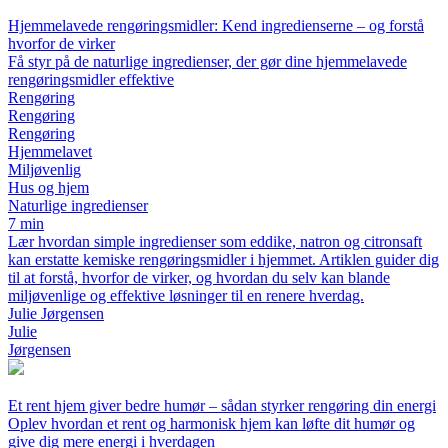
Hjemmelavede rengøringsmidler: Kend ingredienserne – og forstå
hvorfor de virker
Få styr på de naturlige ingredienser, der gør dine hjemmelavede
rengøringsmidler effektive
Rengøring
Rengøring
Rengøring
Hjemmelavet
Miljøvenlig
Hus og hjem
Naturlige ingredienser
7 min
Lær hvordan simple ingredienser som eddike, natron og citronsaft
kan erstatte kemiske rengøringsmidler i hjemmet. Artiklen guider dig
til at forstå, hvorfor de virker, og hvordan du selv kan blande
miljøvenlige og effektive løsninger til en renere hverdag.
Julie Jørgensen
Julie
Jørgensen
Et rent hjem giver bedre humør – sådan styrker rengøring din energi
Oplev hvordan et rent og harmonisk hjem kan løfte dit humør og
give dig mere energi i hverdagen