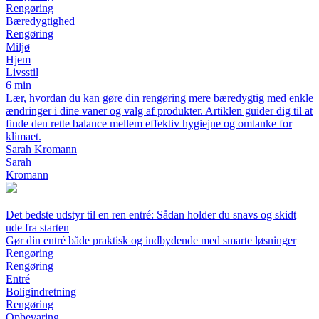
Rengøring
Bæredygtighed
Rengøring
Miljø
Hjem
Livsstil
6 min
Lær, hvordan du kan gøre din rengøring mere bæredygtig med enkle
ændringer i dine vaner og valg af produkter. Artiklen guider dig til at
finde den rette balance mellem effektiv hygiejne og omtanke for
klimaet.
Sarah Kromann
Sarah
Kromann
Det bedste udstyr til en ren entré: Sådan holder du snavs og skidt
ude fra starten
Gør din entré både praktisk og indbydende med smarte løsninger
Rengøring
Rengøring
Entré
Boligindretning
Rengøring
Opbevaring