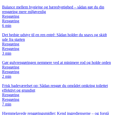
Balance mellem hygiejne og bæredygtighed – sådan gør du din
rengøring mere miljøvenlig
Rengøring
Rengøring
6 min
Det bedste udstyr til en ren entré: Sådan holder du snavs og skidt
ude fra starten
Rengøring
Rengøring
3 min
Gør gulvrengøringen nemmere ved at minimere rod og holde orden
Rengøring
Rengøring
2 min
Frisk badeværelset op: Sådan rengør du området omkring toilettet
effektivt og grundigt
Rengøring
Rengøring
7 min
Hjemmelavede rengøringsmidler: Kend ingredienserne – og forstå