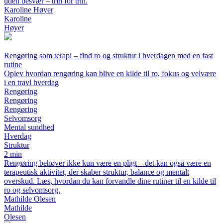
uden besvær – trin for trin.
Karoline Høyer
Karoline
Høyer
Rengøring som terapi – find ro og struktur i hverdagen med en fast
rutine
Oplev hvordan rengøring kan blive en kilde til ro, fokus og velvære
i en travl hverdag
Rengøring
Rengøring
Rengøring
Selvomsorg
Mental sundhed
Hverdag
Struktur
2 min
Rengøring behøver ikke kun være en pligt – det kan også være en
terapeutisk aktivitet, der skaber struktur, balance og mentalt
overskud. Læs, hvordan du kan forvandle dine rutiner til en kilde til
ro og selvomsorg.
Mathilde Olesen
Mathilde
Olesen