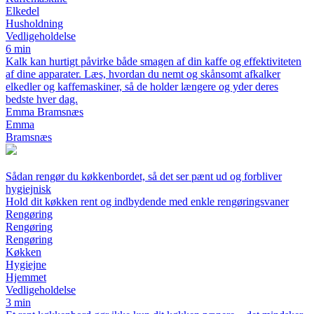
Elkedel
Husholdning
Vedligeholdelse
6 min
Kalk kan hurtigt påvirke både smagen af din kaffe og effektiviteten
af dine apparater. Læs, hvordan du nemt og skånsomt afkalker
elkedler og kaffemaskiner, så de holder længere og yder deres
bedste hver dag.
Emma Bramsnæs
Emma
Bramsnæs
Sådan rengør du køkkenbordet, så det ser pænt ud og forbliver
hygiejnisk
Hold dit køkken rent og indbydende med enkle rengøringsvaner
Rengøring
Rengøring
Rengøring
Køkken
Hygiejne
Hjemmet
Vedligeholdelse
3 min