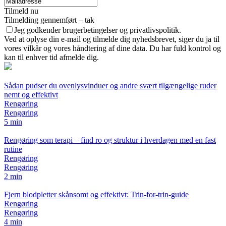
Tilmeld nu
Tilmelding gennemført – tak
Jeg godkender brugerbetingelser og privatlivspolitik.
Ved at oplyse din e-mail og tilmelde dig nyhedsbrevet, siger du ja til
vores vilkår og vores håndtering af dine data. Du har fuld kontrol og
kan til enhver tid afmelde dig.
Sådan pudser du ovenlysvinduer og andre svært tilgængelige ruder
nemt og effektivt
Rengøring
Rengøring
5 min
Rengøring som terapi – find ro og struktur i hverdagen med en fast
rutine
Rengøring
Rengøring
2 min
Fjern blodpletter skånsomt og effektivt: Trin-for-trin-guide
Rengøring
Rengøring
4 min