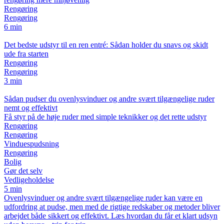
Rengøring
Rengøring
6 min
Det bedste udstyr til en ren entré: Sådan holder du snavs og skidt
ude fra starten
Rengøring
Rengøring
3 min
Sådan pudser du ovenlysvinduer og andre svært tilgængelige ruder
nemt og effektivt
Få styr på de høje ruder med simple teknikker og det rette udstyr
Rengøring
Rengøring
Vinduespudsning
Rengøring
Bolig
Gør det selv
Vedligeholdelse
5 min
Ovenlysvinduer og andre svært tilgængelige ruder kan være en
udfordring at pudse, men med de rigtige redskaber og metoder bliver
arbejdet både sikkert og effektivt. Læs hvordan du får et klart udsyn