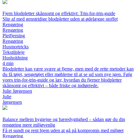
Fjern blodpletter skånsomt og effektivt: Trin-for-trin-guide
Slip af med genstridige blodpletter uden at ødelægge stoffet
Rengøring
Rengøring
Pletfjerning
Rengøring
Husmortricks
Tekstilpleje
Husholdning
4 min
Blodpletter kan være svære at fjerne, men med de rette metoder kan
du få tøjet, sengetøjet eller møblerne til at se ud som nye igen. Følg
vores trin-for-trin-guide og lær, hvordan du fjerner blodpletter
skånsomt og effektivt – både friske og indtørrede.
Julie Jørgensen
Julie
Jørgensen
Balance mellem hygiejne og bæredygtighed – sådan gør du din
rengøring mere miljøvenlig
Få et sundt og rent hjem uden at gå på kompromis med miljøet
Rengøring