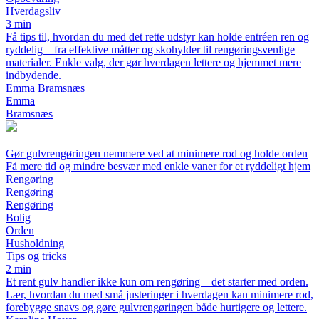
Hverdagsliv
3 min
Få tips til, hvordan du med det rette udstyr kan holde entréen ren og
ryddelig – fra effektive måtter og skohylder til rengøringsvenlige
materialer. Enkle valg, der gør hverdagen lettere og hjemmet mere
indbydende.
Emma Bramsnæs
Emma
Bramsnæs
Gør gulvrengøringen nemmere ved at minimere rod og holde orden
Få mere tid og mindre besvær med enkle vaner for et ryddeligt hjem
Rengøring
Rengøring
Rengøring
Bolig
Orden
Husholdning
Tips og tricks
2 min
Et rent gulv handler ikke kun om rengøring – det starter med orden.
Lær, hvordan du med små justeringer i hverdagen kan minimere rod,
forebygge snavs og gøre gulvrengøringen både hurtigere og lettere.