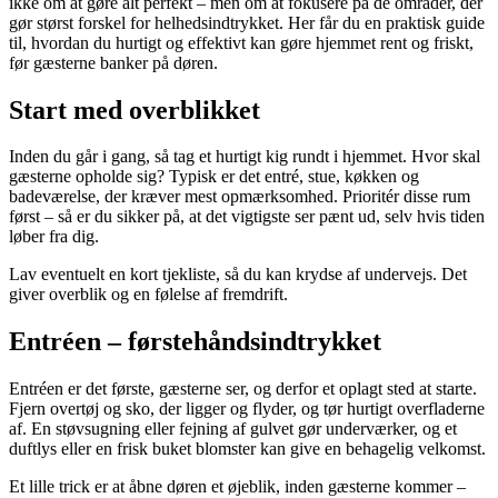
ikke om at gøre alt perfekt – men om at fokusere på de områder, der
gør størst forskel for helhedsindtrykket. Her får du en praktisk guide
til, hvordan du hurtigt og effektivt kan gøre hjemmet rent og friskt,
før gæsterne banker på døren.
Start med overblikket
Inden du går i gang, så tag et hurtigt kig rundt i hjemmet. Hvor skal
gæsterne opholde sig? Typisk er det entré, stue, køkken og
badeværelse, der kræver mest opmærksomhed. Prioritér disse rum
først – så er du sikker på, at det vigtigste ser pænt ud, selv hvis tiden
løber fra dig.
Lav eventuelt en kort tjekliste, så du kan krydse af undervejs. Det
giver overblik og en følelse af fremdrift.
Entréen – førstehåndsindtrykket
Entréen er det første, gæsterne ser, og derfor et oplagt sted at starte.
Fjern overtøj og sko, der ligger og flyder, og tør hurtigt overfladerne
af. En støvsugning eller fejning af gulvet gør underværker, og et
duftlys eller en frisk buket blomster kan give en behagelig velkomst.
Et lille trick er at åbne døren et øjeblik, inden gæsterne kommer –