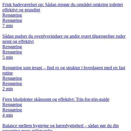
Frisk badeværelset op: Sådan rengør du området omkring toilettet
effektivt og grundigt
Rengøring
Rengøring
7 min
Sådan pudser du ovenlysvinduer og andre svært tilgængelige ruder
nemt og effektivt
Rengøring
Rengøring
5 min
Rengøring som terapi – find ro og struktur i hverdagen med en fast
rutine
Rengøring
Rengøring
2 min
Fjern blodpletter skånsomt og effektivt: Trin-for-trin-guide
Rengøring
Rengøring
4 min
Balance mellem hygiejne og bæredygtighed – sådan gør du din
rengøring mere miljøvenlig