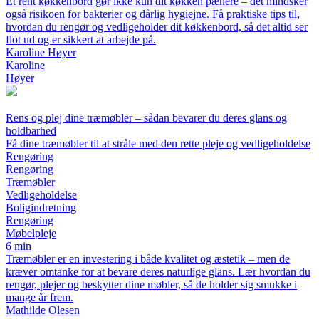
Et rent køkkenbord gør ikke kun dit køkken pænere – det mindsker
også risikoen for bakterier og dårlig hygiejne. Få praktiske tips til,
hvordan du rengør og vedligeholder dit køkkenbord, så det altid ser
flot ud og er sikkert at arbejde på.
Karoline Høyer
Karoline
Høyer
Rens og plej dine træmøbler – sådan bevarer du deres glans og
holdbarhed
Få dine træmøbler til at stråle med den rette pleje og vedligeholdelse
Rengøring
Rengøring
Træmøbler
Vedligeholdelse
Boligindretning
Rengøring
Møbelpleje
6 min
Træmøbler er en investering i både kvalitet og æstetik – men de
kræver omtanke for at bevare deres naturlige glans. Lær hvordan du
rengør, plejer og beskytter dine møbler, så de holder sig smukke i
mange år frem.
Mathilde Olesen