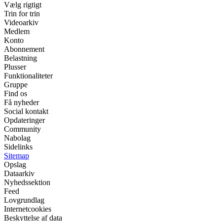
Vælg rigtigt
Trin for trin
Videoarkiv
Medlem
Konto
Abonnement
Belastning
Plusser
Funktionaliteter
Gruppe
Find os
Få nyheder
Social kontakt
Opdateringer
Community
Nabolag
Sidelinks
Sitemap
Opslag
Dataarkiv
Nyhedssektion
Feed
Lovgrundlag
Internetcookies
Beskyttelse af data