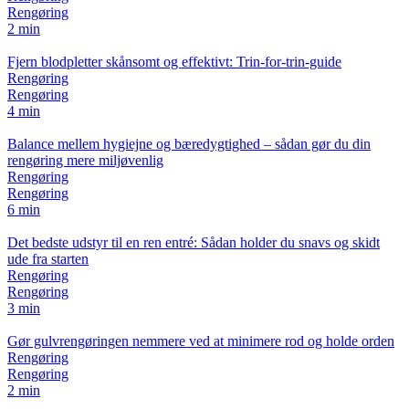
Rengøring
2 min
Fjern blodpletter skånsomt og effektivt: Trin-for-trin-guide
Rengøring
Rengøring
4 min
Balance mellem hygiejne og bæredygtighed – sådan gør du din
rengøring mere miljøvenlig
Rengøring
Rengøring
6 min
Det bedste udstyr til en ren entré: Sådan holder du snavs og skidt
ude fra starten
Rengøring
Rengøring
3 min
Gør gulvrengøringen nemmere ved at minimere rod og holde orden
Rengøring
Rengøring
2 min