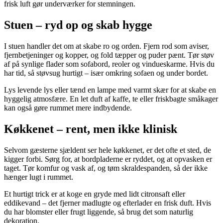
frisk luft gør underværker for stemningen.
Stuen – ryd op og skab hygge
I stuen handler det om at skabe ro og orden. Fjern rod som aviser,
fjernbetjeninger og kopper, og fold tæpper og puder pænt. Tør støv
af på synlige flader som sofabord, reoler og vindueskarme. Hvis du
har tid, så støvsug hurtigt – især omkring sofaen og under bordet.
Lys levende lys eller tænd en lampe med varmt skær for at skabe en
hyggelig atmosfære. En let duft af kaffe, te eller friskbagte småkager
kan også gøre rummet mere indbydende.
Køkkenet – rent, men ikke klinisk
Selvom gæsterne sjældent ser hele køkkenet, er det ofte et sted, de
kigger forbi. Sørg for, at bordpladerne er ryddet, og at opvasken er
taget. Tør komfur og vask af, og tøm skraldespanden, så der ikke
hænger lugt i rummet.
Et hurtigt trick er at koge en gryde med lidt citronsaft eller
eddikevand – det fjerner madlugte og efterlader en frisk duft. Hvis
du har blomster eller frugt liggende, så brug det som naturlig
dekoration.