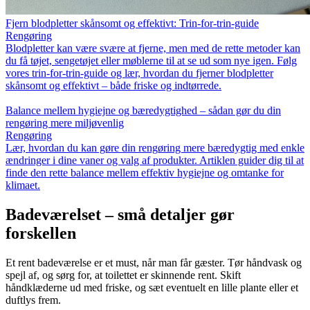
Fjern blodpletter skånsomt og effektivt: Trin-for-trin-guide
Rengøring
Blodpletter kan være svære at fjerne, men med de rette metoder kan
du få tøjet, sengetøjet eller møblerne til at se ud som nye igen. Følg
vores trin-for-trin-guide og lær, hvordan du fjerner blodpletter
skånsomt og effektivt – både friske og indtørrede.
Balance mellem hygiejne og bæredygtighed – sådan gør du din
rengøring mere miljøvenlig
Rengøring
Lær, hvordan du kan gøre din rengøring mere bæredygtig med enkle
ændringer i dine vaner og valg af produkter. Artiklen guider dig til at
finde den rette balance mellem effektiv hygiejne og omtanke for
klimaet.
Badeværelset – små detaljer gør
forskellen
Et rent badeværelse er et must, når man får gæster. Tør håndvask og
spejl af, og sørg for, at toilettet er skinnende rent. Skift
håndklæderne ud med friske, og sæt eventuelt en lille plante eller et
duftlys frem.