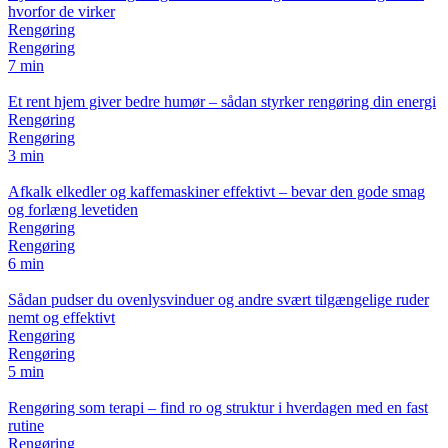
hvorfor de virker
Rengøring
Rengøring
7 min
Et rent hjem giver bedre humør – sådan styrker rengøring din energi
Rengøring
Rengøring
3 min
Afkalk elkedler og kaffemaskiner effektivt – bevar den gode smag
og forlæng levetiden
Rengøring
Rengøring
6 min
Sådan pudser du ovenlysvinduer og andre svært tilgængelige ruder
nemt og effektivt
Rengøring
Rengøring
5 min
Rengøring som terapi – find ro og struktur i hverdagen med en fast
rutine
Rengøring