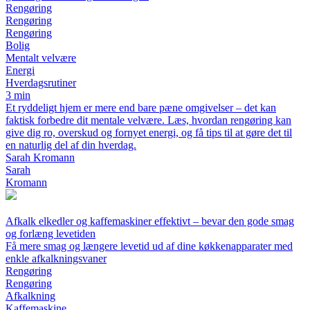
Rengøring
Rengøring
Rengøring
Bolig
Mentalt velvære
Energi
Hverdagsrutiner
3 min
Et ryddeligt hjem er mere end bare pæne omgivelser – det kan
faktisk forbedre dit mentale velvære. Læs, hvordan rengøring kan
give dig ro, overskud og fornyet energi, og få tips til at gøre det til
en naturlig del af din hverdag.
Sarah Kromann
Sarah
Kromann
Afkalk elkedler og kaffemaskiner effektivt – bevar den gode smag
og forlæng levetiden
Få mere smag og længere levetid ud af dine køkkenapparater med
enkle afkalkningsvaner
Rengøring
Rengøring
Afkalkning
Kaffemaskine