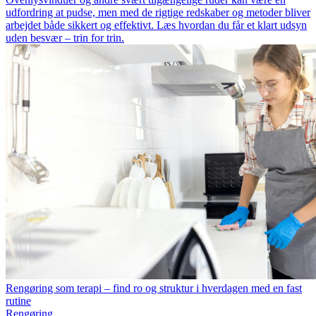
udfordring at pudse, men med de rigtige redskaber og metoder bliver
arbejdet både sikkert og effektivt. Læs hvordan du får et klart udsyn
uden besvær – trin for trin.
Rengøring som terapi – find ro og struktur i hverdagen med en fast
rutine
Rengøring