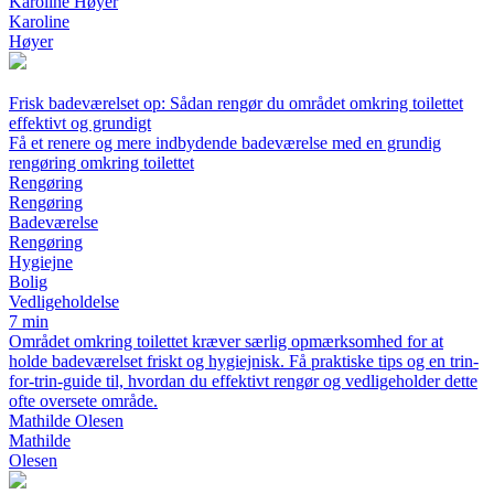
Karoline Høyer
Karoline
Høyer
Frisk badeværelset op: Sådan rengør du området omkring toilettet
effektivt og grundigt
Få et renere og mere indbydende badeværelse med en grundig
rengøring omkring toilettet
Rengøring
Rengøring
Badeværelse
Rengøring
Hygiejne
Bolig
Vedligeholdelse
7 min
Området omkring toilettet kræver særlig opmærksomhed for at
holde badeværelset friskt og hygiejnisk. Få praktiske tips og en trin-
for-trin-guide til, hvordan du effektivt rengør og vedligeholder dette
ofte oversete område.
Mathilde Olesen
Mathilde
Olesen