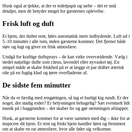
Husk også at tjekke, at der er toiletpapir og sæbe – det er små
detaljer, men de betyder meget for gæsternes oplevelse.
Frisk luft og duft
Et hjem, der dufter rent, føles automatisk mere indbydende. Luft ud i
5–10 minutter i alle rum, inden gæsterne kommer. Det fjerner både
støv og lugt og giver en frisk atmosfære.
Undgå for kraftige duftsprays – de kan virke overvældende. Vælg i
stedet naturlige dufte som citrus, lavendel eller nyvasket tøj. En
simpel måde at skabe friskhed på er at lægge et par dråber æterisk
olie på en fugtig klud og tørre overfladerne af.
De sidste fem minutter
Når du er færdig med rengøringen, så tag et hurtigt kig rundt. Er der
noget, der stadig roder? Er belysningen behagelig? Sæt eventuelt lidt
musik på i baggrunden – det skaber liv og gør stemningen afslappet.
Husk, at gæsterne kommer for at være sammen med dig – ikke for at
inspicere dit hjem. Et rent og friskt hjem handler først og fremmest
om at skabe en rar atmosfære, hvor alle føler sig velkomne.