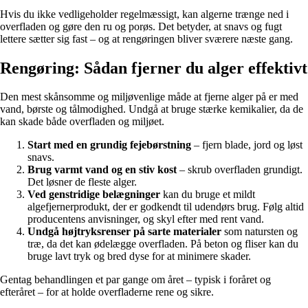
Hvis du ikke vedligeholder regelmæssigt, kan algerne trænge ned i
overfladen og gøre den ru og porøs. Det betyder, at snavs og fugt
lettere sætter sig fast – og at rengøringen bliver sværere næste gang.
Rengøring: Sådan fjerner du alger effektivt
Den mest skånsomme og miljøvenlige måde at fjerne alger på er med
vand, børste og tålmodighed. Undgå at bruge stærke kemikalier, da de
kan skade både overfladen og miljøet.
Start med en grundig fejebørstning
– fjern blade, jord og løst
snavs.
Brug varmt vand og en stiv kost
– skrub overfladen grundigt.
Det løsner de fleste alger.
Ved genstridige belægninger
kan du bruge et mildt
algefjernerprodukt, der er godkendt til udendørs brug. Følg altid
producentens anvisninger, og skyl efter med rent vand.
Undgå højtryksrenser på sarte materialer
som natursten og
træ, da det kan ødelægge overfladen. På beton og fliser kan du
bruge lavt tryk og bred dyse for at minimere skader.
Gentag behandlingen et par gange om året – typisk i foråret og
efteråret – for at holde overfladerne rene og sikre.