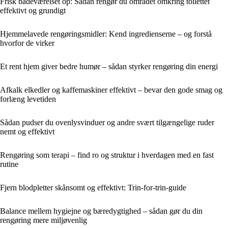
Frisk badeværelset op: Sådan rengør du området omkring toilettet
effektivt og grundigt
Hjemmelavede rengøringsmidler: Kend ingredienserne – og forstå
hvorfor de virker
Et rent hjem giver bedre humør – sådan styrker rengøring din energi
Afkalk elkedler og kaffemaskiner effektivt – bevar den gode smag og
forlæng levetiden
Sådan pudser du ovenlysvinduer og andre svært tilgængelige ruder
nemt og effektivt
Rengøring som terapi – find ro og struktur i hverdagen med en fast
rutine
Fjern blodpletter skånsomt og effektivt: Trin-for-trin-guide
Balance mellem hygiejne og bæredygtighed – sådan gør du din
rengøring mere miljøvenlig