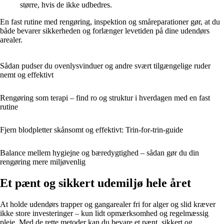
større, hvis de ikke udbedres.
En fast rutine med rengøring, inspektion og småreparationer gør, at du
både bevarer sikkerheden og forlænger levetiden på dine udendørs
arealer.
Sådan pudser du ovenlysvinduer og andre svært tilgængelige ruder
nemt og effektivt
Rengøring som terapi – find ro og struktur i hverdagen med en fast
rutine
Fjern blodpletter skånsomt og effektivt: Trin-for-trin-guide
Balance mellem hygiejne og bæredygtighed – sådan gør du din
rengøring mere miljøvenlig
Et pænt og sikkert udemiljø hele året
At holde udendørs trapper og gangarealer fri for alger og slid kræver
ikke store investeringer – kun lidt opmærksomhed og regelmæssig
pleje. Med de rette metoder kan du bevare et pænt, sikkert og