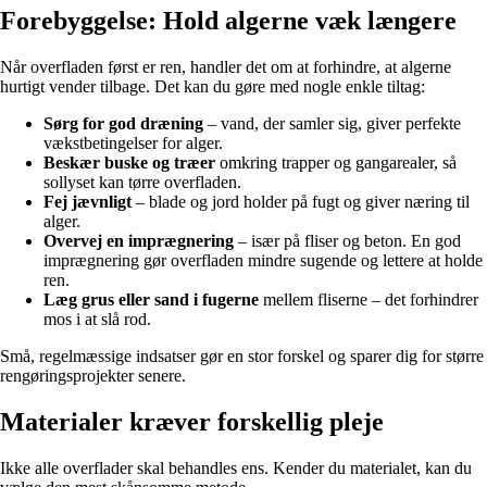
Forebyggelse: Hold algerne væk længere
Når overfladen først er ren, handler det om at forhindre, at algerne
hurtigt vender tilbage. Det kan du gøre med nogle enkle tiltag:
Sørg for god dræning
– vand, der samler sig, giver perfekte
vækstbetingelser for alger.
Beskær buske og træer
omkring trapper og gangarealer, så
sollyset kan tørre overfladen.
Fej jævnligt
– blade og jord holder på fugt og giver næring til
alger.
Overvej en imprægnering
– især på fliser og beton. En god
imprægnering gør overfladen mindre sugende og lettere at holde
ren.
Læg grus eller sand i fugerne
mellem fliserne – det forhindrer
mos i at slå rod.
Små, regelmæssige indsatser gør en stor forskel og sparer dig for større
rengøringsprojekter senere.
Materialer kræver forskellig pleje
Ikke alle overflader skal behandles ens. Kender du materialet, kan du