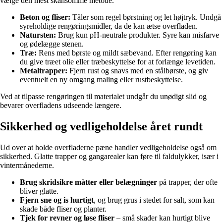
vælge den mest skånsomme metode.
Beton og fliser:
Tåler som regel børstning og let højtryk. Undgå
syreholdige rengøringsmidler, da de kan ætse overfladen.
Natursten:
Brug kun pH-neutrale produkter. Syre kan misfarve
og ødelægge stenen.
Træ:
Rens med børste og mildt sæbevand. Efter rengøring kan
du give træet olie eller træbeskyttelse for at forlænge levetiden.
Metaltrapper:
Fjern rust og snavs med en stålbørste, og giv
eventuelt en ny omgang maling eller rustbeskyttelse.
Ved at tilpasse rengøringen til materialet undgår du unødigt slid og
bevarer overfladens udseende længere.
Sikkerhed og vedligeholdelse året rundt
Ud over at holde overfladerne pæne handler vedligeholdelse også om
sikkerhed. Glatte trapper og gangarealer kan føre til faldulykker, især i
vintermånederne.
Brug skridsikre måtter eller belægninger
på trapper, der ofte
bliver glatte.
Fjern sne og is hurtigt
, og brug grus i stedet for salt, som kan
skade både fliser og planter.
Tjek for revner og løse fliser
– små skader kan hurtigt blive