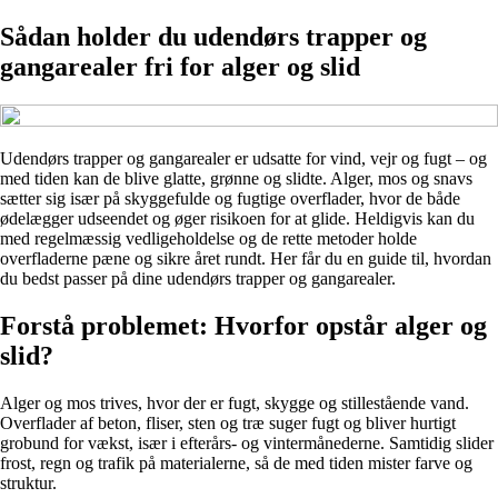
Sådan holder du udendørs trapper og
gangarealer fri for alger og slid
Udendørs trapper og gangarealer er udsatte for vind, vejr og fugt – og
med tiden kan de blive glatte, grønne og slidte. Alger, mos og snavs
sætter sig især på skyggefulde og fugtige overflader, hvor de både
ødelægger udseendet og øger risikoen for at glide. Heldigvis kan du
med regelmæssig vedligeholdelse og de rette metoder holde
overfladerne pæne og sikre året rundt. Her får du en guide til, hvordan
du bedst passer på dine udendørs trapper og gangarealer.
Forstå problemet: Hvorfor opstår alger og
slid?
Alger og mos trives, hvor der er fugt, skygge og stillestående vand.
Overflader af beton, fliser, sten og træ suger fugt og bliver hurtigt
grobund for vækst, især i efterårs- og vintermånederne. Samtidig slider
frost, regn og trafik på materialerne, så de med tiden mister farve og
struktur.