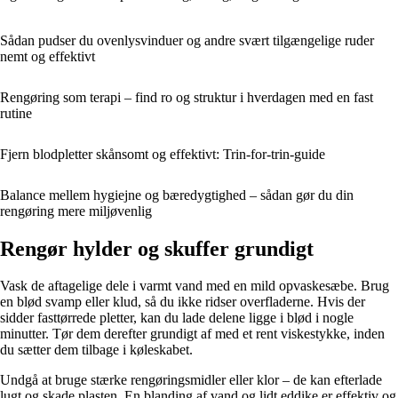
Sådan pudser du ovenlysvinduer og andre svært tilgængelige ruder
nemt og effektivt
Rengøring som terapi – find ro og struktur i hverdagen med en fast
rutine
Fjern blodpletter skånsomt og effektivt: Trin-for-trin-guide
Balance mellem hygiejne og bæredygtighed – sådan gør du din
rengøring mere miljøvenlig
Rengør hylder og skuffer grundigt
Vask de aftagelige dele i varmt vand med en mild opvaskesæbe. Brug
en blød svamp eller klud, så du ikke ridser overfladerne. Hvis der
sidder fasttørrede pletter, kan du lade delene ligge i blød i nogle
minutter. Tør dem derefter grundigt af med et rent viskestykke, inden
du sætter dem tilbage i køleskabet.
Undgå at bruge stærke rengøringsmidler eller klor – de kan efterlade
lugt og skade plasten. En blanding af vand og lidt eddike er effektiv og