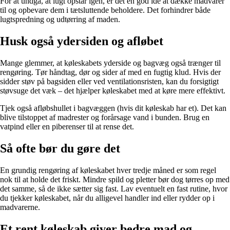
For at undgå, at lugt opstår igen, er det en god idé at dække madvarer
til og opbevare dem i tætsluttende beholdere. Det forhindrer både
lugtspredning og udtørring af maden.
Husk også ydersiden og afløbet
Mange glemmer, at køleskabets yderside og bagvæg også trænger til
rengøring. Tør håndtag, dør og sider af med en fugtig klud. Hvis der
sidder støv på bagsiden eller ved ventilationsristen, kan du forsigtigt
støvsuge det væk – det hjælper køleskabet med at køre mere effektivt.
Tjek også afløbshullet i bagvæggen (hvis dit køleskab har et). Det kan
blive tilstoppet af madrester og forårsage vand i bunden. Brug en
vatpind eller en piberenser til at rense det.
Så ofte bør du gøre det
En grundig rengøring af køleskabet hver tredje måned er som regel
nok til at holde det friskt. Mindre spild og pletter bør dog tørres op med
det samme, så de ikke sætter sig fast. Lav eventuelt en fast rutine, hvor
du tjekker køleskabet, når du alligevel handler ind eller rydder op i
madvarerne.
Et rent køleskab giver bedre mad og