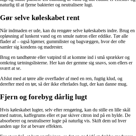
naturlig til at fjerne bakterier og neutralisere lugt.
Gør selve køleskabet rent
Når indmaden er ude, kan du rengøre selve køleskabets indre. Brug en
opløsning af lunkent vand og en smule natron eller eddike. Tør alle
flader af – også hjørner, gummilister og bagvæggen, hvor der ofte
samler sig kondens og madrester.
Brug en tandbørste eller vatpind til at komme ind i små sprækker og
omkring tætningslisterne. Her kan der gemme sig snavs, som ellers er
svært at se.
Afslut med at tørre alle overflader af med en ren, fugtig klud, og
derefter med en tør, så der ikke efterlades fugt, der kan danne mug.
Fjern og forebyg dårlig lugt
Hvis køleskabet lugter, selv efter rengøring, kan du stille en lille skål
med natron, kaffegrums eller et par skiver citron ind på en hylde. De
absorberer og neutraliserer lugte på naturlig vis. Skift dem ud hver
anden uge for at bevare effekten.