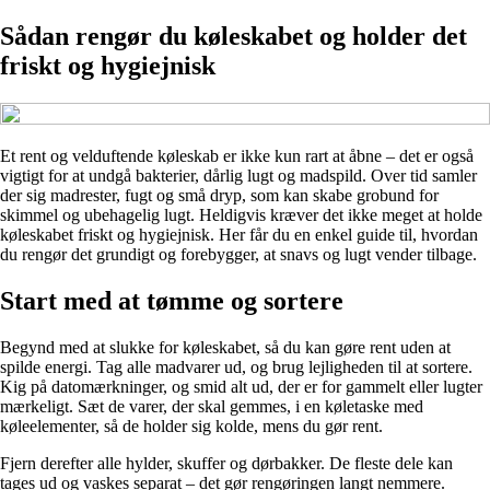
Sådan rengør du køleskabet og holder det
friskt og hygiejnisk
Et rent og velduftende køleskab er ikke kun rart at åbne – det er også
vigtigt for at undgå bakterier, dårlig lugt og madspild. Over tid samler
der sig madrester, fugt og små dryp, som kan skabe grobund for
skimmel og ubehagelig lugt. Heldigvis kræver det ikke meget at holde
køleskabet friskt og hygiejnisk. Her får du en enkel guide til, hvordan
du rengør det grundigt og forebygger, at snavs og lugt vender tilbage.
Start med at tømme og sortere
Begynd med at slukke for køleskabet, så du kan gøre rent uden at
spilde energi. Tag alle madvarer ud, og brug lejligheden til at sortere.
Kig på datomærkninger, og smid alt ud, der er for gammelt eller lugter
mærkeligt. Sæt de varer, der skal gemmes, i en køletaske med
køleelementer, så de holder sig kolde, mens du gør rent.
Fjern derefter alle hylder, skuffer og dørbakker. De fleste dele kan
tages ud og vaskes separat – det gør rengøringen langt nemmere.